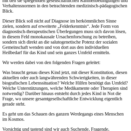
mit den sie spiegelnden gesellschaftlichen Rahmenbedingungen und
Verhaltensnormen in den betrachtenden medizinisch-pädagogischen
Blick.
Dieser Blick soll nicht auf Diagnose im herkömmlichen Sinne
zielen, sondern auf erweiterte „Felderkenntnis“. Jede Form von
diagnostisch-therapeutischen Überlegungen muss sich davon lösen,
in diesem Feld monokausale Ursachenforschung zu betreiben,
sondern sich direkt an die salutogenetische Potenz der sozialen
Gemeinschaft wenden und von dort aus den individuellen
Heilbedarf für das Kind und sein ganzes Umfeld ermitteln.
Wir werden dabei von den folgenden Fragen geleitet:
Was braucht genau dieses Kind jetzt, mit dieser Konstitution, diesen
aktuellen oder auch langwährenden Schwierigkeiten, in dieser
biografischen Lebenssituation? Welche Hilfen benötigt das Umfeld?
Welche Unterstützungen, welche Medikamente oder Therapien sind
notwendig? Darüber hinaus entsteht durch jedes Kind in Not die
Frage, wo unsere gesamtgesellschaftliche Entwicklung eigentlich
gerade steht.
Es geht um das Schauen des ganzen Werdegangs eines Menschen
im Kosmos.
Vorsichtig und tastend sind wir auch Suchende, Fragende,