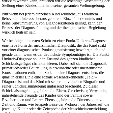
wirksam werden kann, brauchen wir die lebendige Anschauung der
Stellung eines Kindes innerhalb seiner gesamten Weltumgebung.
Nur wenn bei jedem einzelnen Kind wirkliche, aus warmem
liebevollem Interesse heraus geborene Einzelfallerkenntnis und
keine Subsummierung von Diagnosekriterien gelingt, kann der
Prozess der Diagnosefindung und der therapeutischen Begleitung
wirklich heilsam sein.
Wir benötigen im ersten Schritt zu einer Punkt-Umkreis-Diagnose
eine neue Form der medizinischen Diagnostik, die das Kind strikt
vor einer diagnostischen Punktstigmatisierung bewahrt, auch und
gerade dann, wenn es der deutlichste Symptomträger ist. Die Punkt-
Umkreis-Diagnose soll den Zustand des ganzen kindlichen
Schicksalsgefüges charakterisieren. Dabei soll sich die Diagnostik
primär jedweder Beurteilung in erwünschte oder unerwünschte
Konstellationen enthalten. So kann eine Diagnose entstehen, die
quasi in erster Linie eine soziale wesenserkennende „Feld“-
Diagnose ist und das Kind mit seiner individuellen Biografie und
seiner Schicksalsumgebung umfassend beschreibt. Zu dieser
Schicksalsumgebung gehören die Eltern, Geschwister, Verwandte,
nahestehende Freunde des Kindes und der Familie sowie
Erzieherinnen und Lehrer. Ebenso gehören die Dimensionen von
Zeit und Raum, wie beispielsweise der Wohnort, der Jahreslauf, die
jeweilige Kultur oder die Zeitepoche der Menschheitsentwicklung