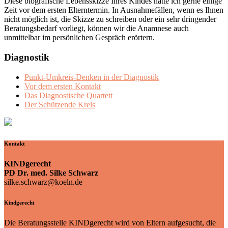
Diese biografische Lebensskizze Ihres Kindes hätte ich gerne einige
Zeit vor dem ersten Elterntermin. In Ausnahmefällen, wenn es Ihnen
nicht möglich ist, die Skizze zu schreiben oder ein sehr dringender
Beratungsbedarf vorliegt, können wir die Anamnese auch
unmittelbar im persönlichen Gespräch erörtern.
Diagnostik
Punkt-Umkreis-Denken in der Diagnostik
Vor dem ersten Kontakt
Das Diagnostische Quartett
Der Schützende Kreis
Kontakt
KINDgerecht
PD Dr. med. Silke Schwarz
silke.schwarz@koeln.de
Kindgerecht
Die Beratungsstelle KINDgerecht wird von Eltern aufgesucht, die